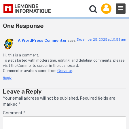
Hello world!
Welcome to WordPress. This is your first post. Edit or delete it,
then start writing!
One Response
December 25, 2025 at 10:59 am
A WordPress Commenter
says:
Hi, this is a comment.
To get started with moderating, editing, and deleting comments, please
visit the Comments screen in the dashboard.
Commenter avatars come from
Gravatar
.
Reply
Leave a Reply
Your email address will not be published.
Required fields are
marked
*
Comment
*