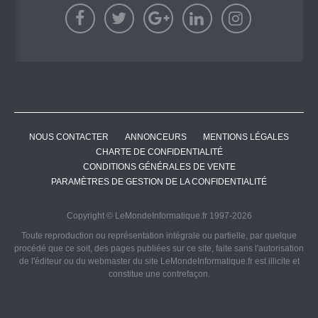
NOUS CONTACTER
ANNONCEURS
MENTIONS LÉGALES
CHARTE DE CONFIDENTIALITÉ
CONDITIONS GÉNÉRALES DE VENTE
PARAMÈTRES DE GESTION DE LA CONFIDENTIALITÉ
Copyright © LeMondeInformatique.fr 1997-2026
Toute reproduction ou représentation intégrale ou partielle, par quelque
procédé que ce soit, des pages publiées sur ce site, faite sans l'autorisation
de l'éditeur ou du webmaster du site LeMondeInformatique.fr est illicite et
constitue une contrefaçon.