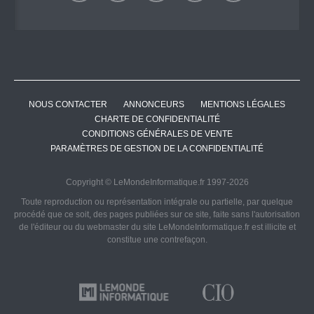
NOUS CONTACTER
ANNONCEURS
MENTIONS LÉGALES
CHARTE DE CONFIDENTIALITÉ
CONDITIONS GÉNÉRALES DE VENTE
PARAMÈTRES DE GESTION DE LA CONFIDENTIALITÉ
Copyright © LeMondeInformatique.fr 1997-2026
Toute reproduction ou représentation intégrale ou partielle, par quelque
procédé que ce soit, des pages publiées sur ce site, faite sans l'autorisation
de l'éditeur ou du webmaster du site LeMondeInformatique.fr est illicite et
constitue une contrefaçon.