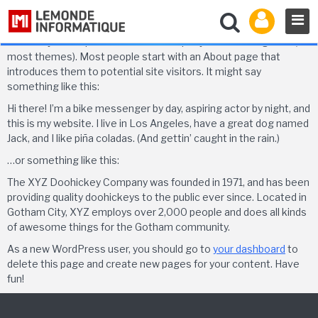
Sample Page
This is an example page. It’s different from a blog post because
it will stay in one place and will show up in your site navigation (in
most themes). Most people start with an About page that
introduces them to potential site visitors. It might say
something like this:
Hi there! I’m a bike messenger by day, aspiring actor by night, and
this is my website. I live in Los Angeles, have a great dog named
Jack, and I like piña coladas. (And gettin’ caught in the rain.)
…or something like this:
The XYZ Doohickey Company was founded in 1971, and has been
providing quality doohickeys to the public ever since. Located in
Gotham City, XYZ employs over 2,000 people and does all kinds
of awesome things for the Gotham community.
As a new WordPress user, you should go to
your dashboard
to
delete this page and create new pages for your content. Have
fun!